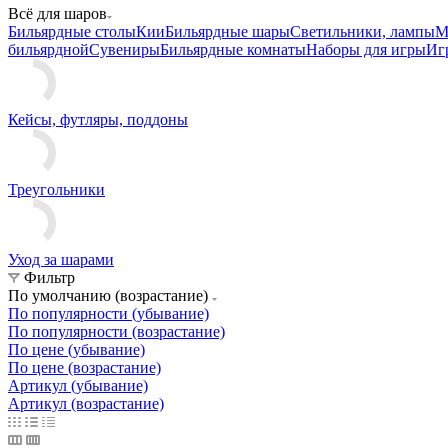
Всё для шаров
Бильярдные столы
Кии
Бильярдные шары
Светильники, лампы
М
бильярдной
Сувениры
Бильярдные комнаты
Наборы для игры
Иг
Кейсы, футляры, поддоны
Треугольники
Уход за шарами
Фильтр
По умолчанию (возрастание)
По популярности (убывание)
По популярности (возрастание)
По цене (убывание)
По цене (возрастание)
Артикул (убывание)
Артикул (возрастание)