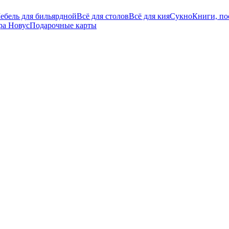
ебель для бильярдной
Всё для столов
Всё для кия
Сукно
Книги, по
ра Новус
Подарочные карты